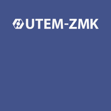
виготовлення металоконструкцій ферм та стійок
поставка металоконструкцій ферм та стійок
ФОТОГРАФІЇ З ОБ'ЄКТА