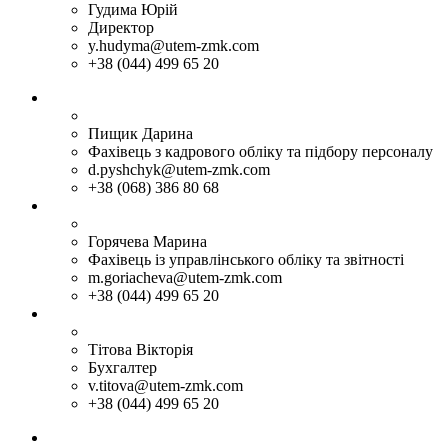
Гудима Юрій
Директор
y.hudyma@utem-zmk.com
+38 (044) 499 65 20
Пищик Дарина
Фахівець з кадрового обліку та підбору персоналу
d.pyshchyk@utem-zmk.com
+38 (068) 386 80 68
Горячева Марина
Фахiвець із управлiнського облiку та звiтностi
m.goriacheva@utem-zmk.com
+38 (044) 499 65 20
Тітова Вікторія
Бухгалтер
v.titova@utem-zmk.com
+38 (044) 499 65 20