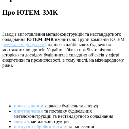
Про ЮТЕМ-ЗМК
Завод з виготовлення металоконструкцій та нестандартного
обладнання
ЮТЕМ-ЗМК
входить до Групи компаній ЮТЕМ
(
www.utem-group.com
)
, одного з найбільших будівельно-
монтажних холдингів України з більш ніж 90-то річною
історією та досвідом будівництва складних об’єктів у сфері
енергетики та промисловості, в тому числі, на міжнародному
рівні.
Ми пропонуємо:
проектування
каркасів будівель та споруд
виготовлення
та поставку будівельних
металоконструкцій та нестандартного обладнання
монтаж
металоконструкцій
послуги з обробки металу
та нанесення