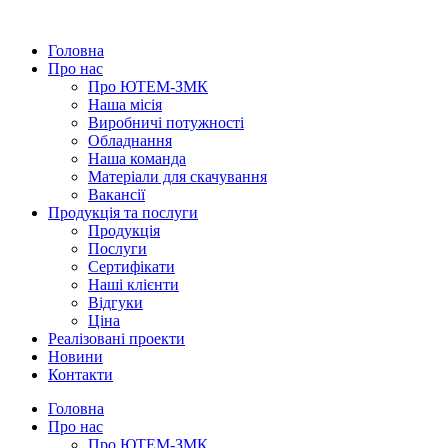
Головна
Про нас
Про ЮТЕМ-ЗМК
Наша місія
Виробничі потужності
Обладнання
Наша команда
Матеріали для скачування
Вакансії
Продукція та послуги
Продукція
Послуги
Сертифікати
Наші клієнти
Відгуки
Ціна
Реалiзованi проекти
Новини
Контакти
Головна
Про нас
Про ЮТЕМ-ЗМК