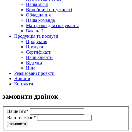
Наша місія
Виробничі потужності
Обладнання
Наша команда
Матеріали для скачування
Вакансії
Продукція та послуги
Продукція
Послуги
Сертифікати
Наші клієнти
Відгуки
Ціна
Реалiзованi проекти
Новини
Контакти
замовити дзвінок
Ваше ім'я*
Ваш телефон*
замовити