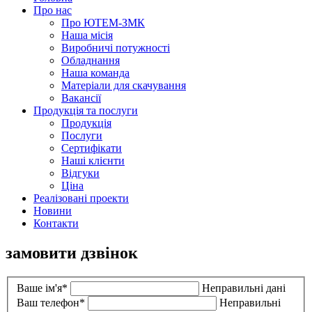
Про нас
Про ЮТЕМ-ЗМК
Наша місія
Виробничі потужності
Обладнання
Наша команда
Матеріали для скачування
Вакансії
Продукція та послуги
Продукція
Послуги
Сертифікати
Наші клієнти
Відгуки
Ціна
Реалiзованi проекти
Новини
Контакти
замовити дзвінок
Ваше ім'я*
Неправильні дані
Ваш телефон*
Неправильні