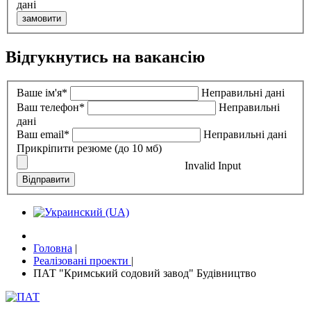
дані
замовити
Відгукнутись на вакансію
Ваше ім'я*
Неправильні дані
Ваш телефон*
Неправильні
дані
Ваш email*
Неправильні дані
Прикріпити резюме (до 10 мб)
Invalid Input
Відправити
Головна
|
Реалiзованi проекти
|
ПАТ "Кримський содовий завод" Будівництво