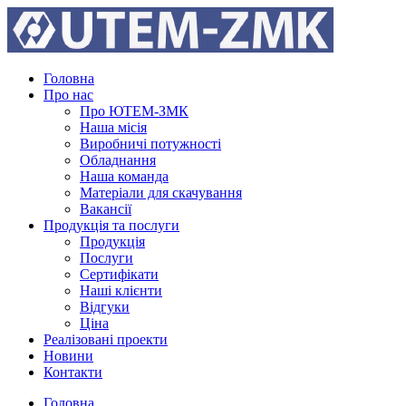
Головна
Про нас
Про ЮТЕМ-ЗМК
Наша місія
Виробничі потужності
Обладнання
Наша команда
Матеріали для скачування
Вакансії
Продукція та послуги
Продукція
Послуги
Сертифікати
Наші клієнти
Відгуки
Ціна
Реалiзованi проекти
Новини
Контакти
Головна