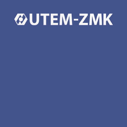
Виробник:
Borman, Чехія
Призначення:
різання сортового прокату
надійні рішення зі сталі
38 (044) 499-65-20
office@utem-zmk.com
info@utem-zmk.com
Київська обл., м. Буча, вул. Леха Качинського, 3
Ми у соц мережах